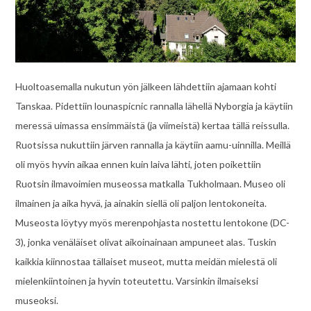
Huoltoasemalla nukutun yön jälkeen lähdettiin ajamaan kohti
Tanskaa. Pidettiin lounaspicnic rannalla lähellä Nyborgia ja käytiin
meressä uimassa ensimmäistä (ja viimeistä) kertaa tällä reissulla.
Ruotsissa nukuttiin järven rannalla ja käytiin aamu-uinnilla. Meillä
oli myös hyvin aikaa ennen kuin laiva lähti, joten poikettiin
Ruotsin ilmavoimien museossa matkalla Tukholmaan. Museo oli
ilmainen ja aika hyvä, ja ainakin siellä oli paljon lentokoneita.
Museosta löytyy myös merenpohjasta nostettu lentokone (DC-
3), jonka venäläiset olivat aikoinainaan ampuneet alas. Tuskin
kaikkia kiinnostaa tällaiset museot, mutta meidän mielestä oli
mielenkiintoinen ja hyvin toteutettu. Varsinkin ilmaiseksi
museoksi.