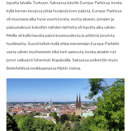
lopulta laivalla Turkuun. Saksassa käytiin Europa-Parkissa, koska
kyllä kerran kesässä pitää huvipuistoon päästä. Europa-Parkissa
oli muutama aika hyvä vuoristorata, mutta alueen, jonojen ja
pääsymaksun kokoihin nähden laitteita oli lopulta aika vähän.
Meillä oli kyllä hauska päivä kuumuudesta ja pitkistä jonoista
huolimatta. Suosittelisin kyllä ehkä menemään Europa-Parkkiin
vasta vähän myöhemmin eikä heti aamusta, koska ainakin nyt
jonot selkeästi lyhenivät iltapäivällä. Saksassa poikettiin myös
Bielefeldissä moikkaamassa Matin siskoa.