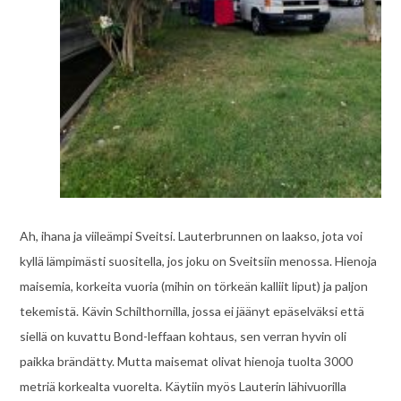
Ah, ihana ja viileämpi Sveitsi. Lauterbrunnen on laakso, jota voi
kyllä lämpimästi suositella, jos joku on Sveitsiin menossa. Hienoja
maisemia, korkeita vuoria (mihin on törkeän kalliit liput) ja paljon
tekemistä. Kävin Schilthornilla, jossa ei jäänyt epäselväksi että
siellä on kuvattu Bond-leffaan kohtaus, sen verran hyvin oli
paikka brändätty. Mutta maisemat olivat hienoja tuolta 3000
metriä korkealta vuorelta. Käytiin myös Lauterin lähivuorilla