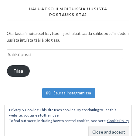
HALUATKO ILMOITUKSIA UUSISTA
POSTAUKSISTA?
Ota tästä ilmoitukset käyttöön, jos haluat saada sähköpostiisi tiedon
uusista jutuista täällä blogissa.
Tilaa
Seuraa Instagramissa
Privacy & Cookies: This site uses cookies. By continuing to use this
website, you agree to their use.
To find out more, including how to control cookies, see here:
Cookie Policy
Copyright © 2026 Pakumatkalla