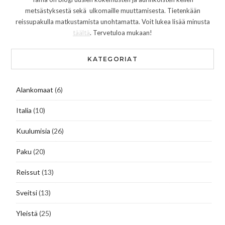
metsästyksestä sekä ulkomaille muuttamisesta. Tietenkään
reissupakulla matkustamista unohtamatta. Voit lukea lisää minusta
täältä
. Tervetuloa mukaan!
KATEGORIAT
Alankomaat
(6)
Italia
(10)
Kuulumisia
(26)
Paku
(20)
Reissut
(13)
Sveitsi
(13)
Yleistä
(25)