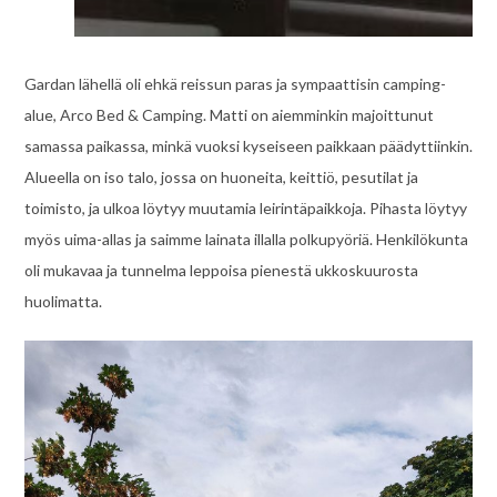
Gardan lähellä oli ehkä reissun paras ja sympaattisin camping-
alue, Arco Bed & Camping. Matti on aiemminkin majoittunut
samassa paikassa, minkä vuoksi kyseiseen paikkaan päädyttiinkin.
Alueella on iso talo, jossa on huoneita, keittiö, pesutilat ja
toimisto, ja ulkoa löytyy muutamia leirintäpaikkoja. Pihasta löytyy
myös uima-allas ja saimme lainata illalla polkupyöriä. Henkilökunta
oli mukavaa ja tunnelma leppoisa pienestä ukkoskuurosta
huolimatta.