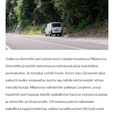
Italiassa vietettiin pari päivää myös tukalan kuumassa Milanossa.
Kierreltiin ja käytiin katsomassa nähtävyyksiä ja mahdollisia
asuinalueita. Ja tottakai syötiin hyvin. Sesto San Giovannin alue
vaikutti melko mukavalta, mutta saa nähdä mistä meidät sitten
syksyllä löytää. Milanosta vaihdettiin paikkaa Casaleen, jossa
hypättiin pari hyppyä, käytiin paikallisten kanssa syömässä pizzaa
ja vietettiin yö dropzonella. Oli mukava päästä näkemään
paikallista hyppytoimintaa, vaikka turvallisuuteen liittyvät asiat