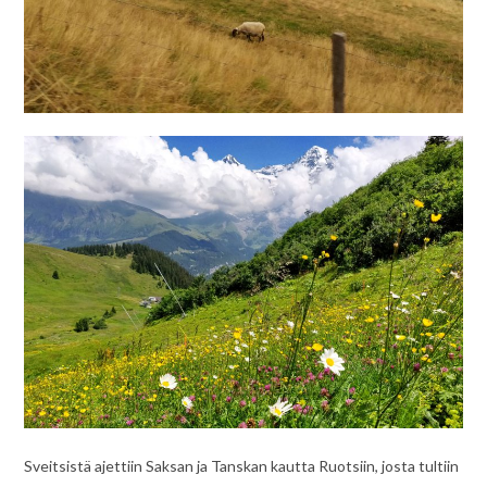
Sveitsistä ajettiin Saksan ja Tanskan kautta Ruotsiin, josta tultiin