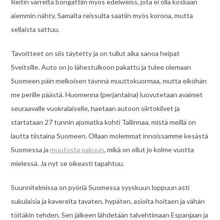
Reitin varrelta bongattiin myös edelweiss, jota ei olla koskaan
aiemmin nähty. Samalta reissulta saatiin myös korona, mutta
sellaista sattuu.
Tavoitteet on siis täytetty ja on tullut aika sanoa heipat
Sveitsille. Auto on jo lähestulkoon pakattu ja tulee olemaan
Suomeen päin melkoisen täynnä muuttokuormaa, mutta eiköhän
me perille päästä. Huomenna (perjantaina) luovutetaan avaimet
seuraavalle vuokralaiselle, haetaan autoon siirtokilvet ja
startataan 27 tunnin ajomatka kohti Tallinnaa, mistä meillä on
lautta tiistaina Suomeen. Ollaan molemmat innoissamme kesästä
Suomessa ja
muutosta pakuun
, mikä on ollut jo kolme vuotta
mielessä. Ja nyt se oikeasti tapahtuu.
Suunnitelmissa on pyöriä Suomessa syyskuun loppuun asti
sukulaisia ja kavereita tavaten, hypäten, asioita hoitaen ja vähän
töitäkin tehden. Sen jälkeen lähdetään talvehtimaan Espanjaan ja