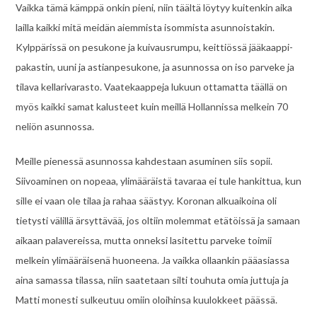
Vaikka tämä kämppä onkin pieni, niin täältä löytyy kuitenkin aika
lailla kaikki mitä meidän aiemmista isommista asunnoistakin.
Kylppärissä on pesukone ja kuivausrumpu, keittiössä jääkaappi-
pakastin, uuni ja astianpesukone, ja asunnossa on iso parveke ja
tilava kellarivarasto. Vaatekaappeja lukuun ottamatta täällä on
myös kaikki samat kalusteet kuin meillä Hollannissa melkein 70
neliön asunnossa.
Meille pienessä asunnossa kahdestaan asuminen siis sopii.
Siivoaminen on nopeaa, ylimääräistä tavaraa ei tule hankittua, kun
sille ei vaan ole tilaa ja rahaa säästyy. Koronan alkuaikoina oli
tietysti välillä ärsyttävää, jos oltiin molemmat etätöissä ja samaan
aikaan palavereissa, mutta onneksi lasitettu parveke toimii
melkein ylimääräisenä huoneena. Ja vaikka ollaankin pääasiassa
aina samassa tilassa, niin saatetaan silti touhuta omia juttuja ja
Matti monesti sulkeutuu omiin oloihinsa kuulokkeet päässä.