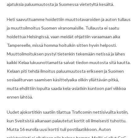
ajatuksia paluumuutosta ja Suomessa vietetyltä kesältä.
Heti saavuttuamme hoidettiin muuttotavaroiden ja auton tullaus
ja muuttoilmoitus Suomen viranomaisille. Tullausta ei saatu
hoidettua Helsingissä, vaan meidät ohjattiin varaamaan aika
Tampereelle, missä homma hoituikin sitten hyvin helposti.
Muuttoilmoituksen pystyi tietenkin tekemään netissä ja lähes
kaikki Kelaa lukuunottamatta saivat tiedon muutosta sitä kautta.
Kelaan piti tehdä ilmoitus paluumuutosta erikseen ja Suomen
sosiaaliturvan saamisen käsittelyaika olikin yllättävän pitkä,
mutta ehdittiin lopulta saada kela-asiatkin kuntoon pari viikkoa
ennen lähtöä.
Uudet ajokortitkin saatiin tilattua Traficomin nettisivuilta kotiin,
kun Sveitsistä aikanaan palautetut kortit oli ilmeisesti tuhottu.
Mutta 16 eurolla uusi kortti tuli postilaatikkoon. Auton
rekisteröinti ei ollutkaan niin helppo homma. Meillä ei ollut CoC-