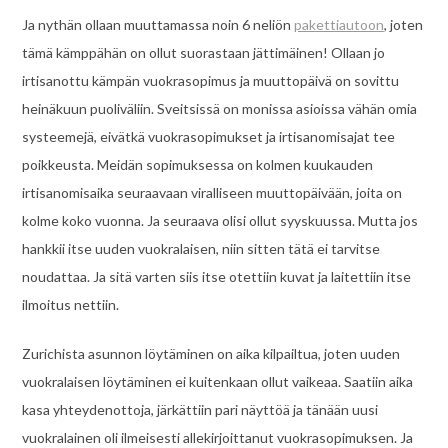
Ja nythän ollaan muuttamassa noin 6 neliön
pakettiautoon
, joten
tämä kämppähän on ollut suorastaan jättimäinen! Ollaan jo
irtisanottu kämpän vuokrasopimus ja muuttopäivä on sovittu
heinäkuun puoliväliin. Sveitsissä on monissa asioissa vähän omia
systeemejä, eivätkä vuokrasopimukset ja irtisanomisajat tee
poikkeusta. Meidän sopimuksessa on kolmen kuukauden
irtisanomisaika seuraavaan viralliseen muuttopäivään, joita on
kolme koko vuonna. Ja seuraava olisi ollut syyskuussa. Mutta jos
hankkii itse uuden vuokralaisen, niin sitten tätä ei tarvitse
noudattaa. Ja sitä varten siis itse otettiin kuvat ja laitettiin itse
ilmoitus nettiin.
Zurichista asunnon löytäminen on aika kilpailtua, joten uuden
vuokralaisen löytäminen ei kuitenkaan ollut vaikeaa. Saatiin aika
kasa yhteydenottoja, järkättiin pari näyttöä ja tänään uusi
vuokralainen oli ilmeisesti allekirjoittanut vuokrasopimuksen. Ja