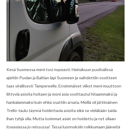
Kesä Suomessa meni tosi nopeasti. Heinäkuun puolivälissä
ajeltiin Puolan ja Baltian läpi Suomeen ja vaihdettiin osoitteet
taas virallisesti Tampereelle. Ensimmäiset viikot meni muuttoon
liittyviä asioita hoitaen ja moni asia osoittautui hitaammaksi ja
hankalammaksi kuin ehkä osattiin arvata. Meillä oli jättimäinen
Trello-taulu täynnä hoidettavia asioita eikä se vieläkään taida
ihan tyhjä olla. Mutta isoimmat asiat on hoidettu ja nyt ollaan
itseasiassa jo reissussa! Tässä luonnoksiin roikkumaan jääneitä