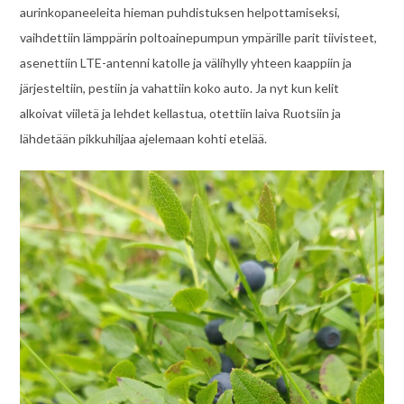
aurinkopaneeleita hieman puhdistuksen helpottamiseksi,
vaihdettiin lämppärin poltoainepumpun ympärille parit tiivisteet,
asenettiin LTE-antenni katolle ja välihylly yhteen kaappiin ja
järjesteltiin, pestiin ja vahattiin koko auto. Ja nyt kun kelit
alkoivat viiletä ja lehdet kellastua, otettiin laiva Ruotsiin ja
lähdetään pikkuhiljaa ajelemaan kohti etelää.