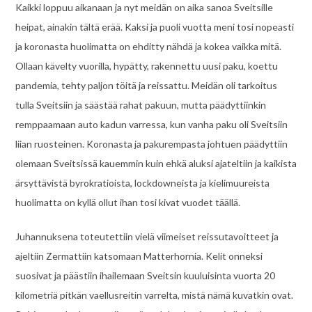
Kaikki loppuu aikanaan ja nyt meidän on aika sanoa Sveitsille
heipat, ainakin tältä erää. Kaksi ja puoli vuotta meni tosi nopeasti
ja koronasta huolimatta on ehditty nähdä ja kokea vaikka mitä.
Ollaan kävelty vuorilla, hypätty, rakennettu uusi paku, koettu
pandemia, tehty paljon töitä ja reissattu. Meidän oli tarkoitus
tulla Sveitsiin ja säästää rahat pakuun, mutta päädyttiinkin
remppaamaan auto kadun varressa, kun vanha paku oli Sveitsiin
liian ruosteinen. Koronasta ja pakurempasta johtuen päädyttiin
olemaan Sveitsissä kauemmin kuin ehkä aluksi ajateltiin ja kaikista
ärsyttävistä byrokratioista, lockdowneista ja kielimuureista
huolimatta on kyllä ollut ihan tosi kivat vuodet täällä.
Juhannuksena toteutettiin vielä viimeiset reissutavoitteet ja
ajeltiin Zermattiin katsomaan Matterhornia. Kelit onneksi
suosivat ja päästiin ihailemaan Sveitsin kuuluisinta vuorta 20
kilometriä pitkän vaellusreitin varrelta, mistä nämä kuvatkin ovat.