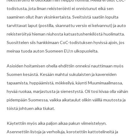
todistusta, jota ilman rekisteröinti ei onnistunut eikä sen
saaminen ollut ihan yksinkertaista. Sveitsistä saatiin lopulta
tarvittavat laput (postilla, skannattu versio ei kelvannut) ja auto
rekisteröityä hieman niuhosta katsastushenkilöstä huolimatta.
Suosittelen siis hankkimaan CoC-todistuksen hyvissä ajoin, jos
meinaa tuoda auton Suomeen EU:n ulkopuolelta.
Asioiden hoitamisen ohella ehdittiin onneksi nauttimaan myös
Suomen kesästä. Kesään mahtui sukulaisten ja kavereiden
tapaamista, hyppäämistä, mökkeilyä, käynti Muumimaailmassa,
hyvää ruokaa, marjastusta ja sienestystä. Oli tosi kivaa olla vähän
pidempään Suomessa, vaikka aikataulut olikin välillä muutosta ja
töistä johtuen aika tiukat.
Käytettiin myös aika paljon aikaa pakun viimeistelyyn.
Asennettiin listoja ja verhoiluja, korotettiin kattotelineitä ja