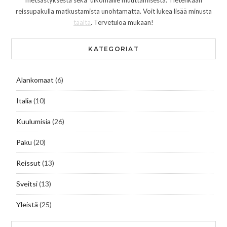
metsästyksestä sekä ulkomaille muuttamisesta. Tietenkään
reissupakulla matkustamista unohtamatta. Voit lukea lisää minusta
täältä
. Tervetuloa mukaan!
KATEGORIAT
Alankomaat
(6)
Italia
(10)
Kuulumisia
(26)
Paku
(20)
Reissut
(13)
Sveitsi
(13)
Yleistä
(25)