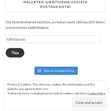
HALUATKO ILMOITUKSIA UUSISTA
POSTAUKSISTA?
Ota tästä ilmoitukset käyttöön, jos haluat saada sähköpostiisi tiedon
uusista jutuista täällä blogissa.
Tilaa
Seuraa Instagramissa
Privacy & Cookies: This site uses cookies. By continuing to use this
website, you agree to their use.
To find out more, including how to control cookies, see here:
Cookie Policy
Copyright © 2026 Pakumatkalla