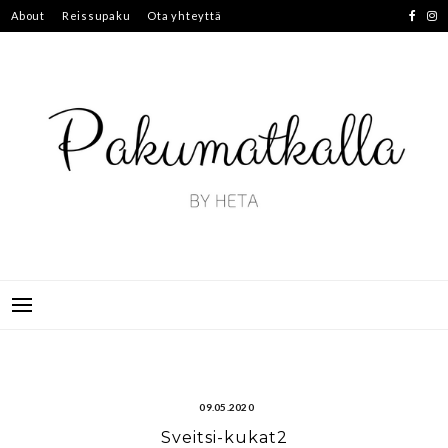
Skip
About
Reissupaku
Ota yhteyttä
to
content
09.05.2020
Sveitsi-kukat2