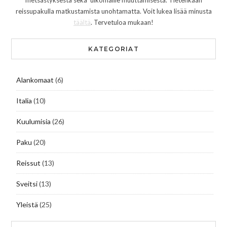
metsästyksestä sekä ulkomaille muuttamisesta. Tietenkään
reissupakulla matkustamista unohtamatta. Voit lukea lisää minusta
täältä
. Tervetuloa mukaan!
KATEGORIAT
Alankomaat
(6)
Italia
(10)
Kuulumisia
(26)
Paku
(20)
Reissut
(13)
Sveitsi
(13)
Yleistä
(25)