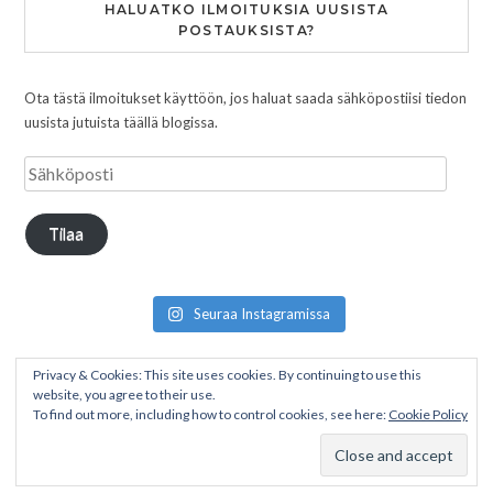
HALUATKO ILMOITUKSIA UUSISTA
POSTAUKSISTA?
Ota tästä ilmoitukset käyttöön, jos haluat saada sähköpostiisi tiedon
uusista jutuista täällä blogissa.
Tilaa
Seuraa Instagramissa
Privacy & Cookies: This site uses cookies. By continuing to use this
website, you agree to their use.
To find out more, including how to control cookies, see here:
Cookie Policy
Copyright © 2026 Pakumatkalla