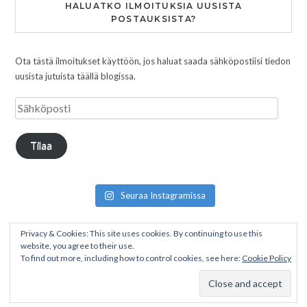
HALUATKO ILMOITUKSIA UUSISTA
POSTAUKSISTA?
Ota tästä ilmoitukset käyttöön, jos haluat saada sähköpostiisi tiedon
uusista jutuista täällä blogissa.
Tilaa
Seuraa Instagramissa
Privacy & Cookies: This site uses cookies. By continuing to use this
website, you agree to their use.
To find out more, including how to control cookies, see here:
Cookie Policy
Copyright © 2026 Pakumatkalla