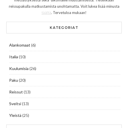
metsästyksestä sekä ulkomaille muuttamisesta. Tietenkään
reissupakulla matkustamista unohtamatta. Voit lukea lisää minusta
täältä
. Tervetuloa mukaan!
KATEGORIAT
Alankomaat
(6)
Italia
(10)
Kuulumisia
(26)
Paku
(20)
Reissut
(13)
Sveitsi
(13)
Yleistä
(25)