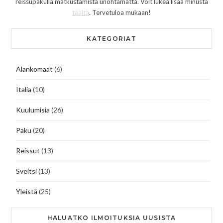
reissupakulla matkustamista unohtamatta. Voit lukea lisää minusta
täältä
. Tervetuloa mukaan!
KATEGORIAT
Alankomaat
(6)
Italia
(10)
Kuulumisia
(26)
Paku
(20)
Reissut
(13)
Sveitsi
(13)
Yleistä
(25)
HALUATKO ILMOITUKSIA UUSISTA