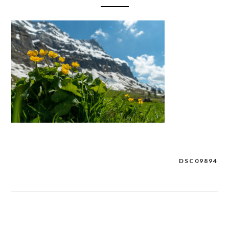
DSC09894
Post
navigation