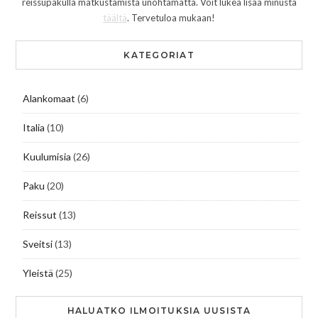
reissupakulla matkustamista unohtamatta. Voit lukea lisää minusta
täältä
. Tervetuloa mukaan!
KATEGORIAT
Alankomaat
(6)
Italia
(10)
Kuulumisia
(26)
Paku
(20)
Reissut
(13)
Sveitsi
(13)
Yleistä
(25)
HALUATKO ILMOITUKSIA UUSISTA