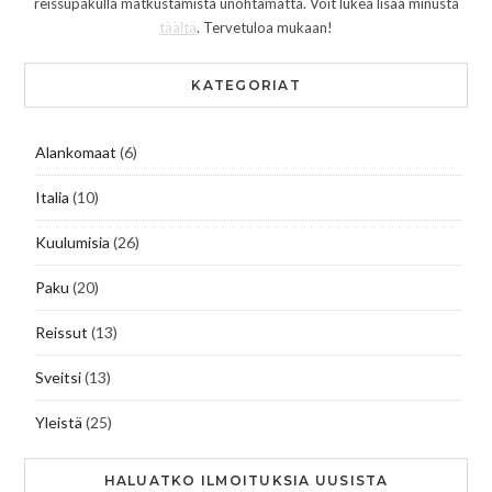
reissupakulla matkustamista unohtamatta. Voit lukea lisää minusta
täältä
. Tervetuloa mukaan!
KATEGORIAT
Alankomaat
(6)
Italia
(10)
Kuulumisia
(26)
Paku
(20)
Reissut
(13)
Sveitsi
(13)
Yleistä
(25)
HALUATKO ILMOITUKSIA UUSISTA