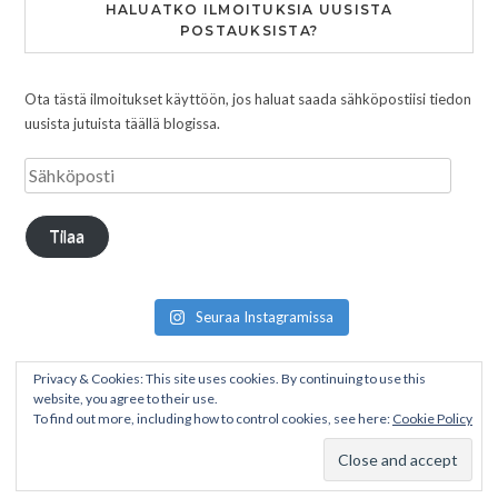
HALUATKO ILMOITUKSIA UUSISTA
POSTAUKSISTA?
Ota tästä ilmoitukset käyttöön, jos haluat saada sähköpostiisi tiedon
uusista jutuista täällä blogissa.
Tilaa
Seuraa Instagramissa
Privacy & Cookies: This site uses cookies. By continuing to use this
website, you agree to their use.
To find out more, including how to control cookies, see here:
Cookie Policy
Copyright © 2026 Pakumatkalla