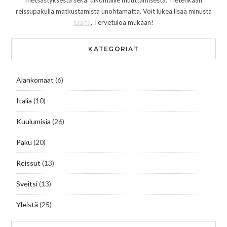
metsästyksestä sekä ulkomaille muuttamisesta. Tietenkään
reissupakulla matkustamista unohtamatta. Voit lukea lisää minusta
täältä
. Tervetuloa mukaan!
KATEGORIAT
Alankomaat
(6)
Italia
(10)
Kuulumisia
(26)
Paku
(20)
Reissut
(13)
Sveitsi
(13)
Yleistä
(25)