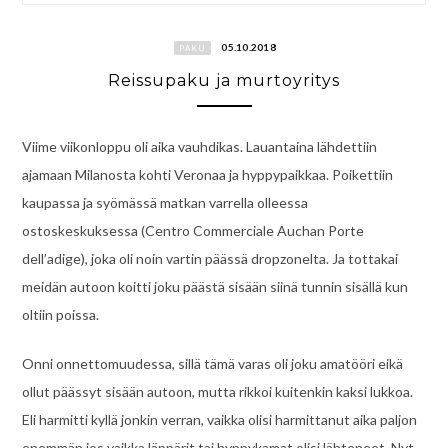
05.10.2018
PAKU
Reissupaku ja murtoyritys
Viime viikonloppu oli aika vauhdikas. Lauantaina lähdettiin
ajamaan Milanosta kohti Veronaa ja hyppypaikkaa. Poikettiin
kaupassa ja syömässä matkan varrella olleessa
ostoskeskuksessa (Centro Commerciale Auchan Porte
dell’adige), joka oli noin vartin päässä dropzonelta. Ja tottakai
meidän autoon koitti joku päästä sisään siinä tunnin sisällä kun
oltiin poissa.
Onni onnettomuudessa, sillä tämä varas oli joku amatööri eikä
ollut päässyt sisään autoon, mutta rikkoi kuitenkin kaksi lukkoa.
Eli harmitti kyllä jonkin verran, vaikka olisi harmittanut aika paljon
enemmän jos vaikka läppärit tai hyppykamat olisi lähteneet. Nyt