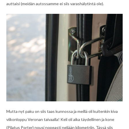
auttaisi (meidän autossamme ei siis varashälytintä ole).
Mutta nyt paku on siis taas kunnossa ja meillä oli kuitenkin kiva
viikonloppu Veronan taivaalla! Keli oli aika täydellinen ja kone
(Pilatus Porter) nousi nopeasti neljään kilometriin. Tässä siis