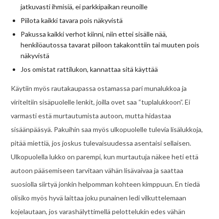
jatkuvasti ihmisiä, ei parkkipaikan reunoille
Piilota kaikki tavara pois näkyvistä
Pakussa kaikki verhot kiinni, niin ettei sisälle nää,
henkilöautossa tavarat piiloon takakonttiin tai muuten pois
näkyvistä
Jos omistat rattilukon, kannattaa sitä käyttää
Käytiin myös rautakaupassa ostamassa pari munalukkoa ja
viriteltiin sisäpuolelle lenkit, joilla ovet saa “tuplalukkoon”. Ei
varmasti estä murtautumista autoon, mutta hidastaa
sisäänpääsyä. Pakuihin saa myös ulkopuolelle tulevia lisälukkoja,
pitää miettiä, jos joskus tulevaisuudessa asentaisi sellaisen.
Ulkopuolella lukko on parempi, kun murtautuja näkee heti että
autoon pääsemiseen tarvitaan vähän lisävaivaa ja saattaa
suosiolla siirtyä jonkin helpomman kohteen kimppuun. En tiedä
olisiko myös hyvä laittaa joku punainen ledi vilkuttelemaan
kojelautaan, jos varashälyttimellä pelottelukin edes vähän