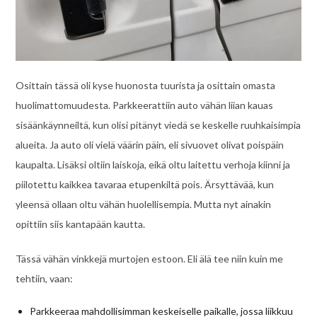
Osittain tässä oli kyse huonosta tuurista ja osittain omasta
huolimattomuudesta. Parkkeerattiin auto vähän liian kauas
sisäänkäynneiltä, kun olisi pitänyt viedä se keskelle ruuhkaisimpia
alueita. Ja auto oli vielä väärin päin, eli sivuovet olivat poispäin
kaupalta. Lisäksi oltiin laiskoja, eikä oltu laitettu verhoja kiinni ja
piilotettu kaikkea tavaraa etupenkiltä pois. Ärsyttävää, kun
yleensä ollaan oltu vähän huolellisempia. Mutta nyt ainakin
opittiin siis kantapään kautta.
Tässä vähän vinkkejä murtojen estoon. Eli älä tee niin kuin me
tehtiin, vaan:
Parkkeeraa mahdollisimman keskeiselle paikalle, jossa liikkuu