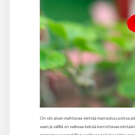
On siis aivan mahtavaa viettää marraskuu poissa pime
vaan ja välillä on vaikeaa keksiä kerrottavaa mistään
marraskuussa lenkillä t-paidassa tai lukea kirjaa pa