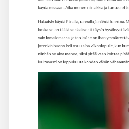
käydä missään. Aika menee niin äkkiä ja tuntuu ett
Haluaisin käydä Etnalla, rannalla ja nähdä luontoa. M
koska se on täällä sosiaalisesti täysin hyväksyttävää.
vain lomailemassa, joten kai se on ihan ymmärrettäv
jotenkin huono keli osuu aina viikonlopulle, kun kum
niinhän se aina menee, siksi pitää vaan koittaa pitä
luultavasti on loppukuuta kohden vähän vähemmän