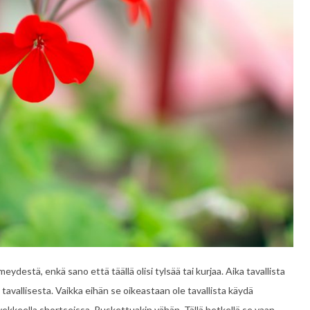
ydestä, enkä sano että täällä olisi tylsää tai kurjaa. Aika tavallista
 tavallisesta. Vaikka eihän se oikeastaan ole tavallista käydä
rvekkeella shortseissa. Ruskettuakin vähän. Tällä hetkellä se vaan