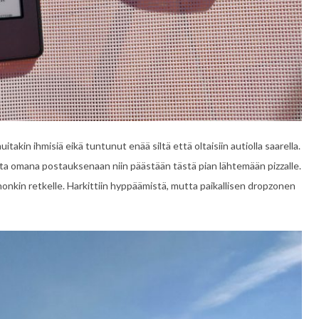
itakin ihmisiä eikä tuntunut enää siltä että oltaisiin autiolla saarella.
sta omana postauksenaan niin päästään tästä pian lähtemään pizzalle.
onkin retkelle. Harkittiin hyppäämistä, mutta paikallisen dropzonen