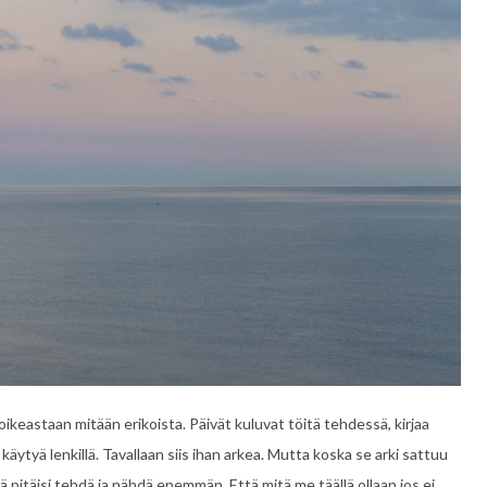
ty oikeastaan mitään erikoista. Päivät kuluvat töitä tehdessä, kirjaa
 käytyä lenkillä. Tavallaan siis ihan arkea. Mutta koska se arki sattuu
tä pitäisi tehdä ja nähdä enemmän. Että mitä me täällä ollaan jos ei