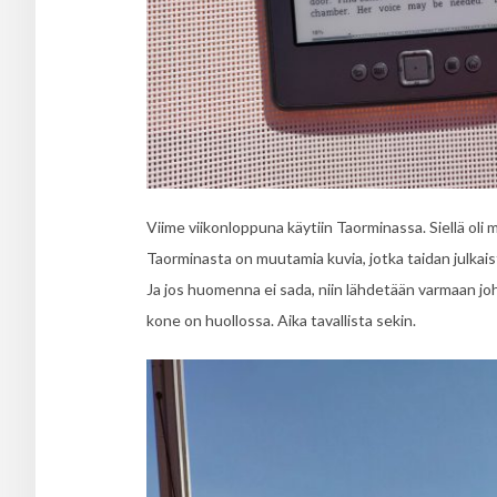
Viime viikonloppuna käytiin Taorminassa. Siellä oli mu
Taorminasta on muutamia kuvia, jotka taidan julkai
Ja jos huomenna ei sada, niin lähdetään varmaan joh
kone on huollossa. Aika tavallista sekin.