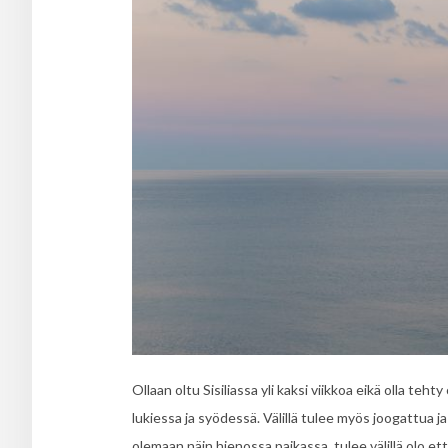
Ollaan oltu Sisiliassa yli kaksi viikkoa eikä olla teh
lukiessa ja syödessä. Välillä tulee myös joogattua ja
olemaan näin hienossa paikassa, tulee välillä olo et