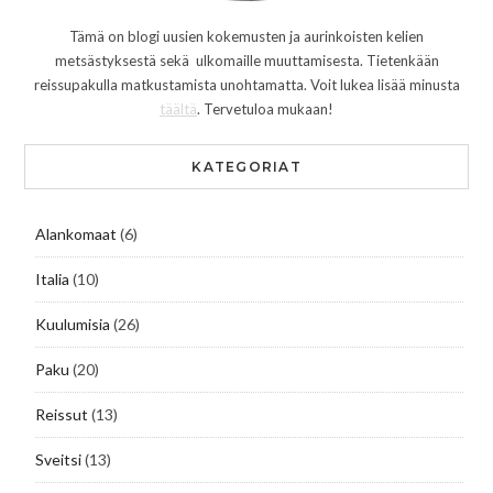
Tämä on blogi uusien kokemusten ja aurinkoisten kelien
metsästyksestä sekä ulkomaille muuttamisesta. Tietenkään
reissupakulla matkustamista unohtamatta. Voit lukea lisää minusta
täältä
. Tervetuloa mukaan!
KATEGORIAT
Alankomaat
(6)
Italia
(10)
Kuulumisia
(26)
Paku
(20)
Reissut
(13)
Sveitsi
(13)