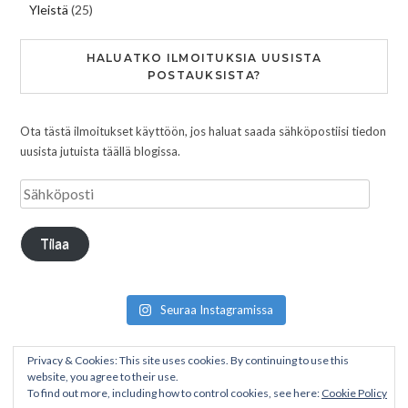
Yleistä
(25)
HALUATKO ILMOITUKSIA UUSISTA
POSTAUKSISTA?
Ota tästä ilmoitukset käyttöön, jos haluat saada sähköpostiisi tiedon
uusista jutuista täällä blogissa.
Tilaa
Seuraa Instagramissa
Privacy & Cookies: This site uses cookies. By continuing to use this
website, you agree to their use.
To find out more, including how to control cookies, see here:
Cookie Policy
Copyright © 2026 Pakumatkalla