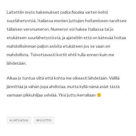
Laitettiin myös hakemukset
codice fiscale
a varten kohti
suurlähetystöä. Italiassa monien juttujen hoitamiseen tarvitsee
tällaisen veronumeron. Numeron voi hakea Italiassa tai jo
etukäteen suurlähetystöstä, ja ajateltiin että on kätevää hoitaa
mahdollisimman paljon asioita etukäteen jos se vaan on
mahdollista. Toivottavasti kortit ehtii tulla ennen kuin me
lähdetään.
Alkaa jo tuntua siltä että kohta me oikeasti lähdetään. Välillä
jännittää ja vähän jopa ahdistaa, mutta kyllä nämä asiat tästä
varmaan pikkuhiljaa selviää. Yksi juttu kerrallaan
AJATUKSIA
MUUTTO