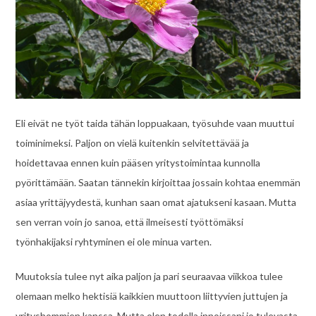
Eli eivät ne työt taida tähän loppuakaan, työsuhde vaan muuttui
toiminimeksi. Paljon on vielä kuitenkin selvitettävää ja
hoidettavaa ennen kuin pääsen yritystoimintaa kunnolla
pyörittämään. Saatan tännekin kirjoittaa jossain kohtaa enemmän
asiaa yrittäjyydestä, kunhan saan omat ajatukseni kasaan. Mutta
sen verran voin jo sanoa, että ilmeisesti työttömäksi
työnhakijaksi ryhtyminen ei ole minua varten.
Muutoksia tulee nyt aika paljon ja pari seuraavaa viikkoa tulee
olemaan melko hektisiä kaikkien muuttoon liittyvien juttujen ja
yrityshommien kanssa. Mutta olen todella innoissani jo tulevasta