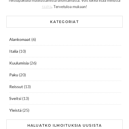
reissupakulla matkustamista unohtamatta. Voit lukea lisää minusta
täältä
. Tervetuloa mukaan!
KATEGORIAT
Alankomaat
(6)
Italia
(10)
Kuulumisia
(26)
Paku
(20)
Reissut
(13)
Sveitsi
(13)
Yleistä
(25)
HALUATKO ILMOITUKSIA UUSISTA