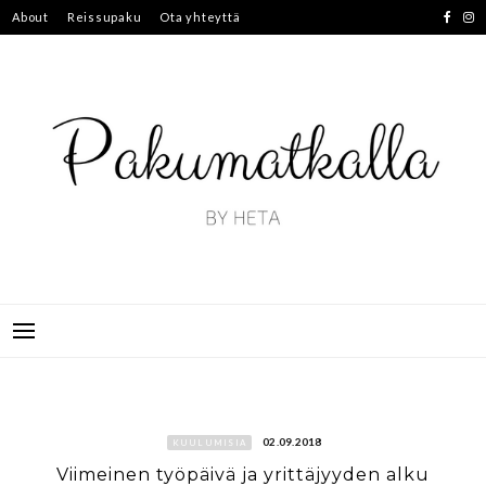
Skip
About
Reissupaku
Ota yhteyttä
to
content
02.09.2018
KUULUMISIA
Viimeinen työpäivä ja yrittäjyyden alku