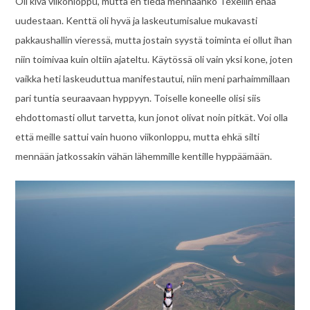
Oli kiva viikonloppu, mutta en tiedä mennäänkö Texeliin enää
uudestaan. Kenttä oli hyvä ja laskeutumisalue mukavasti
pakkaushallin vieressä, mutta jostain syystä toiminta ei ollut ihan
niin toimivaa kuin oltiin ajateltu. Käytössä oli vain yksi kone, joten
vaikka heti laskeuduttua manifestautui, niin meni parhaimmillaan
pari tuntia seuraavaan hyppyyn. Toiselle koneelle olisi siis
ehdottomasti ollut tarvetta, kun jonot olivat noin pitkät. Voi olla
että meille sattui vain huono viikonloppu, mutta ehkä silti
mennään jatkossakin vähän lähemmille kentille hyppäämään.