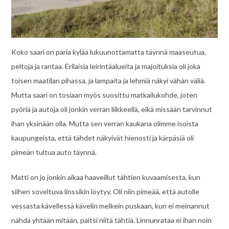
Koko saari on paria kylää lukuunottamatta täynnä maaseutua,
peltoja ja rantaa. Erilaisia leirintäalueita ja majoituksia oli joka
toisen maatilan pihassa, ja lampaita ja lehmiä näkyi vähän väliä.
Mutta saari on tosiaan myös suosittu matkailukohde, joten
pyöriä ja autoja oli jonkin verran liikkeellä, eikä missään tarvinnut
ihan yksinään olla. Mutta sen verran kaukana olimme isoista
kaupungeista, että tähdet näkyivät hienosti ja kärpäsiä oli
pimeän tultua auto täynnä.
Matti on jo jonkin aikaa haaveillut tähtien kuvaamisesta, kun
siihen soveltuva linssikin löytyy. Oli niin pimeää, että autolle
vessasta kävellessä kävelin melkein puskaan, kun ei meinannut
nähdä yhtään mitään, paitsi niitä tähtiä. Linnunrataa ei ihan noin