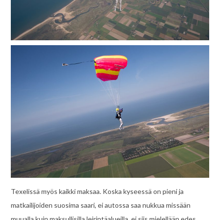
Texelissä myös kaikki maksaa. Koska kyseessä on pieni ja
matkailijoiden suosima saari, ei autossa saa nukkua missään
muualla kuin maksullisilla leirintäalueilla, ei siis mielellään edes