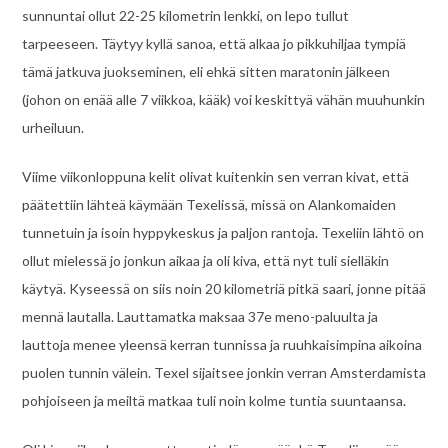
sunnuntai ollut 22-25 kilometrin lenkki, on lepo tullut
tarpeeseen. Täytyy kyllä sanoa, että alkaa jo pikkuhiljaa tympiä
tämä jatkuva juokseminen, eli ehkä sitten maratonin jälkeen
(johon on enää alle 7 viikkoa, kääk) voi keskittyä vähän muuhunkin
urheiluun.
Viime viikonloppuna kelit olivat kuitenkin sen verran kivat, että
päätettiin lähteä käymään Texelissä, missä on Alankomaiden
tunnetuin ja isoin hyppykeskus ja paljon rantoja. Texeliin lähtö on
ollut mielessä jo jonkun aikaa ja oli kiva, että nyt tuli sielläkin
käytyä. Kyseessä on siis noin 20 kilometriä pitkä saari, jonne pitää
mennä lautalla. Lauttamatka maksaa 37e meno-paluulta ja
lauttoja menee yleensä kerran tunnissa ja ruuhkaisimpina aikoina
puolen tunnin välein. Texel sijaitsee jonkin verran Amsterdamista
pohjoiseen ja meiltä matkaa tuli noin kolme tuntia suuntaansa.