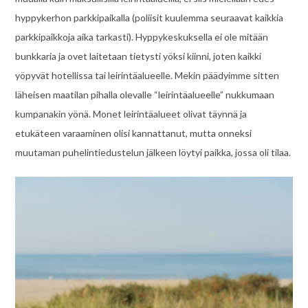
hyppykerhon parkkipaikalla (poliisit kuulemma seuraavat kaikkia
parkkipaikkoja aika tarkasti). Hyppykeskuksella ei ole mitään
bunkkaria ja ovet laitetaan tietysti yöksi kiinni, joten kaikki
yöpyvät hotellissa tai leirintäalueelle. Mekin päädyimme sitten
läheisen maatilan pihalla olevalle “leirintäalueelle” nukkumaan
kumpanakin yönä. Monet leirintäalueet olivat täynnä ja
etukäteen varaaminen olisi kannattanut, mutta onneksi
muutaman puhelintiedustelun jälkeen löytyi paikka, jossa oli tilaa.