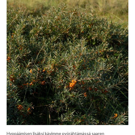
Hyppäämisen lisäksi kävimme pyörähtämässä saaren