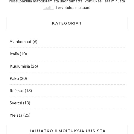
reissupakulla matkustamista unohtamatta. Voit lukea lisää minusta
täältä
. Tervetuloa mukaan!
KATEGORIAT
Alankomaat
(6)
Italia
(10)
Kuulumisia
(26)
Paku
(20)
Reissut
(13)
Sveitsi
(13)
Yleistä
(25)
HALUATKO ILMOITUKSIA UUSISTA