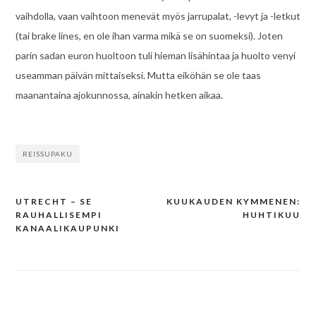
vaihdolla, vaan vaihtoon menevät myös jarrupalat, -levyt ja -letkut
(tai brake lines, en ole ihan varma mikä se on suomeksi). Joten
parin sadan euron huoltoon tuli hieman lisähintaa ja huolto venyi
useamman päivän mittaiseksi. Mutta eiköhän se ole taas
maanantaina ajokunnossa, ainakin hetken aikaa.
REISSUPAKU
UTRECHT – SE
KUUKAUDEN KYMMENEN:
Post
RAUHALLISEMPI
HUHTIKUU
navigation
KANAALIKAUPUNKI