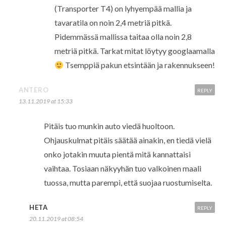
(Transporter T4) on lyhyempää mallia ja
tavaratila on noin 2,4 metriä pitkä.
Pidemmässä mallissa taitaa olla noin 2,8
metriä pitkä. Tarkat mitat löytyy googlaamalla
Tsemppiä pakun etsintään ja rakennukseen!
ANTERO
REPLY
13.11.2019 at 15:33
Pitäis tuo munkin auto viedä huoltoon.
Ohjauskulmat pitäis säätää ainakin, en tiedä vielä
onko jotakin muuta pientä mitä kannattaisi
vaihtaa. Tosiaan näkyyhän tuo valkoinen maali
tuossa, mutta parempi, että suojaa ruostumiselta.
HETA
REPLY
20.11.2019 at 08:54