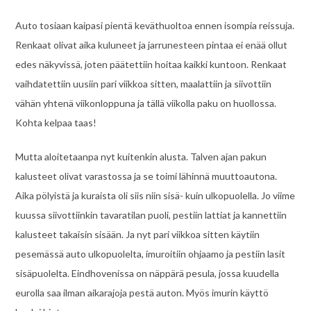
Auto tosiaan kaipasi pientä keväthuoltoa ennen isompia reissuja.
Renkaat olivat aika kuluneet ja jarrunesteen pintaa ei enää ollut
edes näkyvissä, joten päätettiin hoitaa kaikki kuntoon. Renkaat
vaihdatettiin uusiin pari viikkoa sitten, maalattiin ja siivottiin
vähän yhtenä viikonloppuna ja tällä viikolla paku on huollossa.
Kohta kelpaa taas!
Mutta aloitetaanpa nyt kuitenkin alusta. Talven ajan pakun
kalusteet olivat varastossa ja se toimi lähinnä muuttoautona.
Aika pölyistä ja kuraista oli siis niin sisä- kuin ulkopuolella. Jo viime
kuussa siivottiinkin tavaratilan puoli, pestiin lattiat ja kannettiin
kalusteet takaisin sisään. Ja nyt pari viikkoa sitten käytiin
pesemässä auto ulkopuolelta, imuroitiin ohjaamo ja pestiin lasit
sisäpuolelta. Eindhovenissa on näppärä pesula, jossa kuudella
eurolla saa ilman aikarajoja pestä auton. Myös imurin käyttö