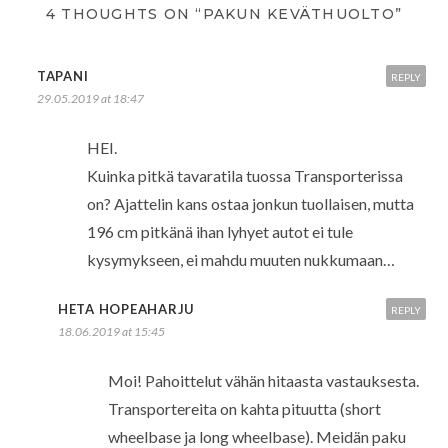
4 THOUGHTS ON “PAKUN KEVÄTHUOLTO”
TAPANI
REPLY
29.05.2019 at 18:47
HEI.
Kuinka pitkä tavaratila tuossa Transporterissa
on? Ajattelin kans ostaa jonkun tuollaisen, mutta
196 cm pitkänä ihan lyhyet autot ei tule
kysymykseen, ei mahdu muuten nukkumaan…
HETA HOPEAHARJU
REPLY
18.06.2019 at 15:45
Moi! Pahoittelut vähän hitaasta vastauksesta.
Transportereita on kahta pituutta (short
wheelbase ja long wheelbase). Meidän paku