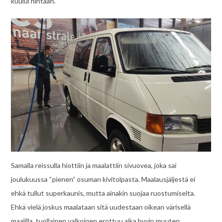
kuului hintaan.
Samalla reissulla hiottiin ja maalattiin sivuovea, joka sai
joulukuussa “pienen” osuman kivitolpasta. Maalausjäljestä ei
ehkä tullut superkaunis, mutta ainakin suojaa ruostumiselta.
Ehkä vielä joskus maalataan sitä uudestaan oikean värisellä
maalilla, tuollainen valkoinen erottuu aika hyvin muuten