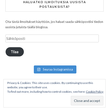
HALUATKO ILMOITUKSIA UUSISTA
POSTAUKSISTA?
Ota tästä ilmoitukset käyttöön, jos haluat saada sähköpostiisi tiedon
uusista jutuista täällä blogissa.
Tilaa
Seuraa Instagramissa
Privacy & Cookies: This site uses cookies. By continuing to use this
website, you agree to their use.
To find out more, including how to control cookies, see here:
Cookie Policy
Copyright © 2026 Pakumatkalla