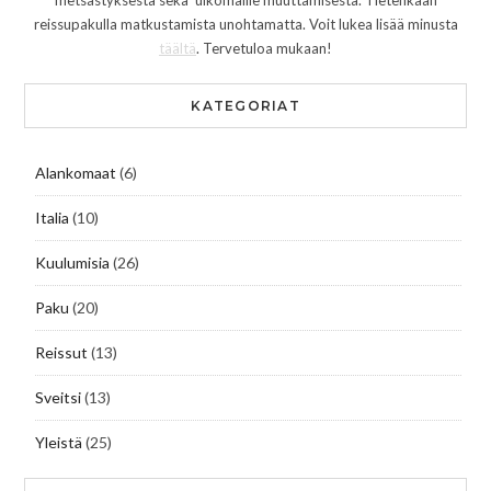
metsästyksestä sekä ulkomaille muuttamisesta. Tietenkään
reissupakulla matkustamista unohtamatta. Voit lukea lisää minusta
täältä
. Tervetuloa mukaan!
KATEGORIAT
Alankomaat
(6)
Italia
(10)
Kuulumisia
(26)
Paku
(20)
Reissut
(13)
Sveitsi
(13)
Yleistä
(25)