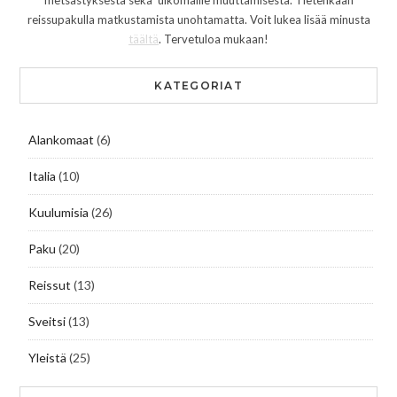
metsästyksestä sekä ulkomaille muuttamisesta. Tietenkään
reissupakulla matkustamista unohtamatta. Voit lukea lisää minusta
täältä
. Tervetuloa mukaan!
KATEGORIAT
Alankomaat
(6)
Italia
(10)
Kuulumisia
(26)
Paku
(20)
Reissut
(13)
Sveitsi
(13)
Yleistä
(25)