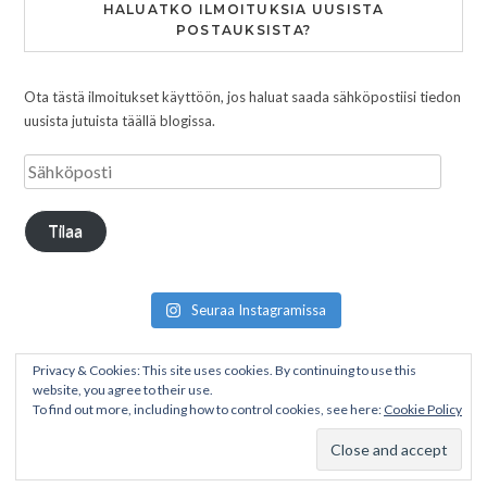
HALUATKO ILMOITUKSIA UUSISTA
POSTAUKSISTA?
Ota tästä ilmoitukset käyttöön, jos haluat saada sähköpostiisi tiedon
uusista jutuista täällä blogissa.
Tilaa
Seuraa Instagramissa
Privacy & Cookies: This site uses cookies. By continuing to use this
website, you agree to their use.
To find out more, including how to control cookies, see here:
Cookie Policy
Copyright © 2026 Pakumatkalla