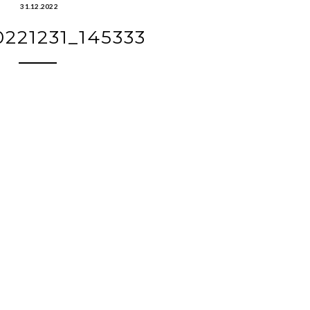
31.12.2022
221231_145333