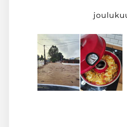
jouluku
Post
navigation