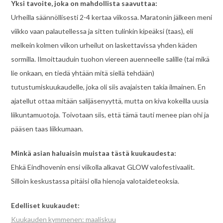
Yksi tavoite, joka on mahdollista saavuttaa:
Urheilla säännöllisesti 2-4 kertaa viikossa. Maratonin jälkeen meni
viikko vaan palautellessa ja sitten tulinkin kipeäksi (taas), eli
melkein kolmen viikon urheilut on laskettavissa yhden käden
sormilla. Ilmoittauduin tuohon viereen auenneelle salille (tai mikä
lie onkaan, en tiedä yhtään mitä siellä tehdään)
tutustumiskuukaudelle, joka oli siis avajaisten takia ilmainen. En
ajatellut ottaa mitään salijäsenyyttä, mutta on kiva kokeilla uusia
liikuntamuotoja. Toivotaan siis, että tämä tauti menee pian ohi ja
pääsen taas liikkumaan.
Minkä asian haluaisin muistaa tästä kuukaudesta:
Ehkä Eindhovenin ensi viikolla alkavat GLOW valofestivaalit.
Silloin keskustassa pitäisi olla hienoja valotaideteoksia.
Edelliset kuukaudet:
Kuukauden kymmenen: maaliskuu