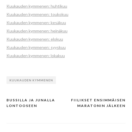
Kuukauden kymmenen: huhtikuu
Kuukauden kymmenen: toukokuu
Kuukauden kymmenen: kesäkuu
Kuukauden kymmenen: heinäkuu
Kuukauden kymmenen: elokuu
Kuukauden kymmenen: syyskuu
Kuukauden kymmenen: lokakuu
KUUKAUDEN KYMMENEN
BUSSILLA JA JUNALLA
FIILIKSET ENSIMMÄISEN
Post
LONTOOSEEN
MARATONIN JÄLKEEN
navigation