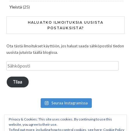
Yleistä
(25)
HALUATKO ILMOITUKSIA UUSISTA
POSTAUKSISTA?
Ota tästä ilmoitukset käyttöön, jos haluat saada sähköpostiisi tiedon
uusista jutuista täällä blogissa.
Tilaa
Seuraa Instagramissa
Privacy & Cookies: This site uses cookies. By continuing to use this
website, you agree to their use.
To find out more, including how to control cookies, see here:
Cookie Policy