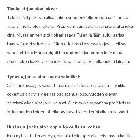
Tämän kirjan aion lukea:
Tekisi mieli pitkästä aikaa lukea suomenkielinen romaani, mutta
niitä ei meillä ole mukana. Pitää varmaan jouluna lainata äitiltä joku
kirja. Mutta ennen sitä koitan saada Tulen ja jään laulu -sarjaa
taas vaihteeksi luettua. Olen edelleen toisessa kirjassa, eli saa
nähdä ehtiikö Martin kirjoittaa uuden kirjan ennen kuin minä
ehdin lukea kaikki viisi jo julkaistua teosta. Voi olla tiukka kilpailu.
Työasia, jonka aion saada valmiiksi:
Olisi mukavaa, jos saisin tämän pienen kiireen purettua, vaikka
kokemus on kyllä yleensä osoittanut loppuvuoden olevan
hektistä aikaa aina jouluun asti. Olen mukana parissa projektissa,
jotka muiden töiden ohella täyttävät kalenterini aika mukavasti.
Uusi asia, jonka aion oppia, kokeilla tai kokea:
Kun nyt tästä tervehdyn, niin ajattelin opetella seisomaan käsillä.