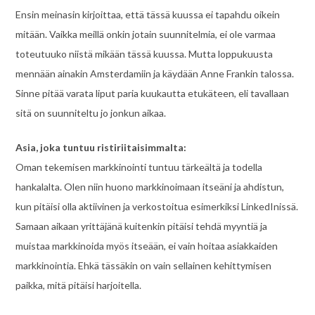
Ensin meinasin kirjoittaa, että tässä kuussa ei tapahdu oikein
mitään. Vaikka meillä onkin jotain suunnitelmia, ei ole varmaa
toteutuuko niistä mikään tässä kuussa. Mutta loppukuusta
mennään ainakin Amsterdamiin ja käydään Anne Frankin talossa.
Sinne pitää varata liput paria kuukautta etukäteen, eli tavallaan
sitä on suunniteltu jo jonkun aikaa.
Asia, joka tuntuu ristiriitaisimmalta:
Oman tekemisen markkinointi tuntuu tärkeältä ja todella
hankalalta. Olen niin huono markkinoimaan itseäni ja ahdistun,
kun pitäisi olla aktiivinen ja verkostoitua esimerkiksi LinkedInissä.
Samaan aikaan yrittäjänä kuitenkin pitäisi tehdä myyntiä ja
muistaa markkinoida myös itseään, ei vain hoitaa asiakkaiden
markkinointia. Ehkä tässäkin on vain sellainen kehittymisen
paikka, mitä pitäisi harjoitella.