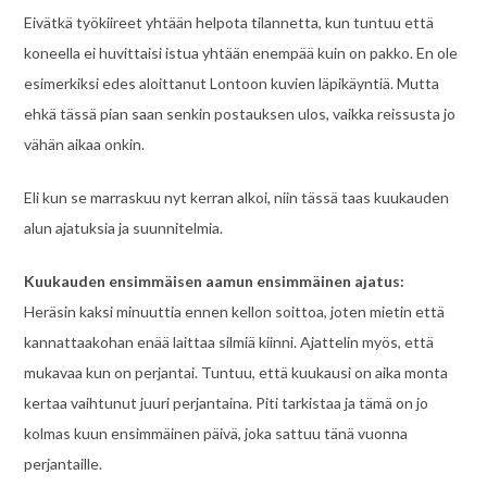
Eivätkä työkiireet yhtään helpota tilannetta, kun tuntuu että
koneella ei huvittaisi istua yhtään enempää kuin on pakko. En ole
esimerkiksi edes aloittanut Lontoon kuvien läpikäyntiä. Mutta
ehkä tässä pian saan senkin postauksen ulos, vaikka reissusta jo
vähän aikaa onkin.
Eli kun se marraskuu nyt kerran alkoi, niin tässä taas kuukauden
alun ajatuksia ja suunnitelmia.
Kuukauden ensimmäisen aamun ensimmäinen ajatus:
Heräsin kaksi minuuttia ennen kellon soittoa, joten mietin että
kannattaakohan enää laittaa silmiä kiinni. Ajattelin myös, että
mukavaa kun on perjantai. Tuntuu, että kuukausi on aika monta
kertaa vaihtunut juuri perjantaina. Piti tarkistaa ja tämä on jo
kolmas kuun ensimmäinen päivä, joka sattuu tänä vuonna
perjantaille.