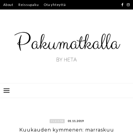
Skip
About
Reissupaku
Ota yhteyttä
to
content
01.11.2019
YLEISTÄ
Kuukauden kymmenen: marraskuu