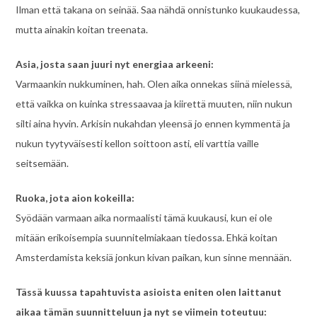
Ilman että takana on seinää. Saa nähdä onnistunko kuukaudessa,
mutta ainakin koitan treenata.
Asia, josta saan juuri nyt energiaa arkeeni:
Varmaankin nukkuminen, hah. Olen aika onnekas siinä mielessä,
että vaikka on kuinka stressaavaa ja kiirettä muuten, niin nukun
silti aina hyvin. Arkisin nukahdan yleensä jo ennen kymmentä ja
nukun tyytyväisesti kellon soittoon asti, eli varttia vaille
seitsemään.
Ruoka, jota aion kokeilla:
Syödään varmaan aika normaalisti tämä kuukausi, kun ei ole
mitään erikoisempia suunnitelmiakaan tiedossa. Ehkä koitan
Amsterdamista keksiä jonkun kivan paikan, kun sinne mennään.
Tässä kuussa tapahtuvista asioista eniten olen laittanut
aikaa tämän suunnitteluun ja nyt se viimein toteutuu: