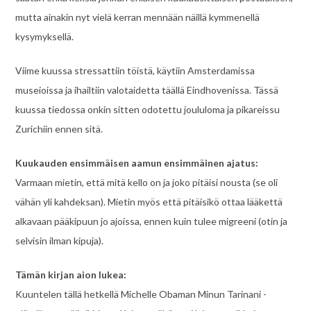
mutta ainakin nyt vielä kerran mennään näillä kymmenellä
kysymyksellä.
Viime kuussa stressattiin töistä, käytiin Amsterdamissa
museioissa ja ihailtiin valotaidetta täällä Eindhovenissa. Tässä
kuussa tiedossa onkin sitten odotettu joululoma ja pikareissu
Zurichiin ennen sitä.
Kuukauden ensimmäisen aamun ensimmäinen ajatus:
Varmaan mietin, että mitä kello on ja joko pitäisi nousta (se oli
vähän yli kahdeksan). Mietin myös että pitäisikö ottaa lääkettä
alkavaan pääkipuun jo ajoissa, ennen kuin tulee migreeni (otin ja
selvisin ilman kipuja).
Tämän kirjan aion lukea:
Kuuntelen tällä hetkellä Michelle Obaman Minun Tarinani -