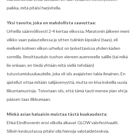
paikka, mitä pitäisi harjoitella.
Yksi tavoite, joka on mahdollista saavuttaa:
Urheilla säännöllisesti 2-4 kertaa viikossa. Maratonin jälkeen meni
viikko vaan palautellessa ja sitten tulinkin kipeäksi (taas), eli
melkein kolmen viikon urheilut on laskettavissa yhden käden
sormilla. Ilmoittauduin tuohon viereen auenneelle salille (tai mikä
lie onkaan, en tiedä yhtään mitä siellä tehdään)
tutustumiskuukaudelle, joka oli siis avajaisten takia ilmainen. En
ajatellut ottaa mitään salijäsenyyttä, mutta on kiva kokeilla uusia
liikuntamuotoja. Toivotaan siis, että tämä tauti menee pian ohi ja
pääsen taas liikkumaan.
Minkä asian haluaisin muistaa tästä kuukaudesta:
Ehkä Eindhovenin ensi viikolla alkavat GLOW valofestivaalit.
Silloin keskustassa pitäisi olla hienoja valotaideteoksia.