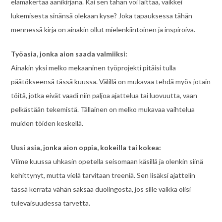
elämäkertaa äänikirjana. Kai sen tähän voi laittaa, vaikkei
lukemisesta sinänsä olekaan kyse? Joka tapauksessa tähän
mennessä kirja on ainakin ollut mielenkiintoinen ja inspiroiva.
Työasia, jonka aion saada valmiiksi:
Ainakin yksi melko mekaaninen työprojekti pitäisi tulla
päätökseensä tässä kuussa. Välillä on mukavaa tehdä myös jotain
töitä, jotka eivät vaadi niin paljoa ajattelua tai luovuutta, vaan
pelkästään tekemistä. Tällainen on melko mukavaa vaihtelua
muiden töiden keskellä.
Uusi asia, jonka aion oppia, kokeilla tai kokea:
Viime kuussa uhkasin opetella seisomaan käsillä ja olenkin siinä
kehittynyt, mutta vielä tarvitaan treeniä. Sen lisäksi ajattelin
tässä kerrata vähän saksaa duolingosta, jos sille vaikka olisi
tulevaisuudessa tarvetta.