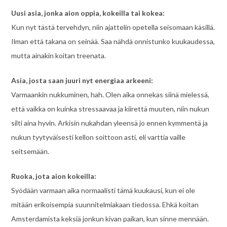
Uusi asia, jonka aion oppia, kokeilla tai kokea:
Kun nyt tästä tervehdyn, niin ajattelin opetella seisomaan käsillä.
Ilman että takana on seinää. Saa nähdä onnistunko kuukaudessa,
mutta ainakin koitan treenata.
Asia, josta saan juuri nyt energiaa arkeeni:
Varmaankin nukkuminen, hah. Olen aika onnekas siinä mielessä,
että vaikka on kuinka stressaavaa ja kiirettä muuten, niin nukun
silti aina hyvin. Arkisin nukahdan yleensä jo ennen kymmentä ja
nukun tyytyväisesti kellon soittoon asti, eli varttia vaille
seitsemään.
Ruoka, jota aion kokeilla:
Syödään varmaan aika normaalisti tämä kuukausi, kun ei ole
mitään erikoisempia suunnitelmiakaan tiedossa. Ehkä koitan
Amsterdamista keksiä jonkun kivan paikan, kun sinne mennään.