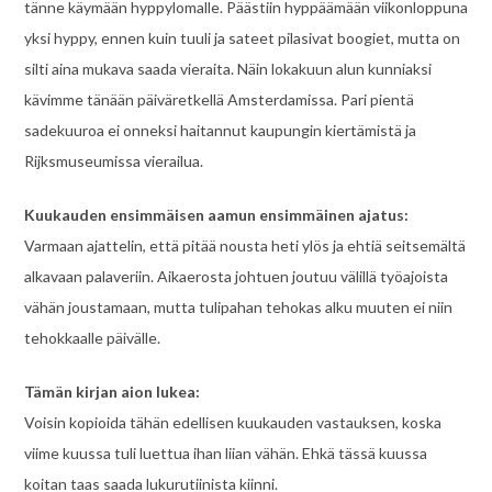
tänne käymään hyppylomalle. Päästiin hyppäämään viikonloppuna
yksi hyppy, ennen kuin tuuli ja sateet pilasivat boogiet, mutta on
silti aina mukava saada vieraita. Näin lokakuun alun kunniaksi
kävimme tänään päiväretkellä Amsterdamissa. Pari pientä
sadekuuroa ei onneksi haitannut kaupungin kiertämistä ja
Rijksmuseumissa vierailua.
Kuukauden ensimmäisen aamun ensimmäinen ajatus:
Varmaan ajattelin, että pitää nousta heti ylös ja ehtiä seitsemältä
alkavaan palaveriin. Aikaerosta johtuen joutuu välillä työajoista
vähän joustamaan, mutta tulipahan tehokas alku muuten ei niin
tehokkaalle päivälle.
Tämän kirjan aion lukea:
Voisin kopioida tähän edellisen kuukauden vastauksen, koska
viime kuussa tuli luettua ihan liian vähän. Ehkä tässä kuussa
koitan taas saada lukurutiinista kiinni.