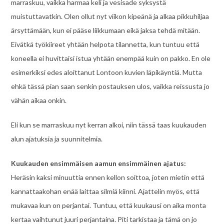
marraskuu, vaikka harmaa keli ja vesisade syksystä
muistuttavatkin. Olen ollut nyt viikon kipeänä ja alkaa pikkuhiljaa
ärsyttämään, kun ei pääse liikkumaan eikä jaksa tehdä mitään.
Eivätkä työkiireet yhtään helpota tilannetta, kun tuntuu että
koneella ei huvittaisi istua yhtään enempää kuin on pakko. En ole
esimerkiksi edes aloittanut Lontoon kuvien läpikäyntiä. Mutta
ehkä tässä pian saan senkin postauksen ulos, vaikka reissusta jo
vähän aikaa onkin.
Eli kun se marraskuu nyt kerran alkoi, niin tässä taas kuukauden
alun ajatuksia ja suunnitelmia.
Kuukauden ensimmäisen aamun ensimmäinen ajatus:
Heräsin kaksi minuuttia ennen kellon soittoa, joten mietin että
kannattaakohan enää laittaa silmiä kiinni. Ajattelin myös, että
mukavaa kun on perjantai. Tuntuu, että kuukausi on aika monta
kertaa vaihtunut juuri perjantaina. Piti tarkistaa ja tämä on jo