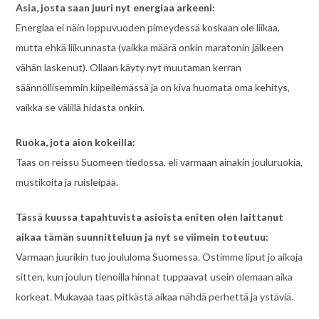
Asia, josta saan juuri nyt energiaa arkeeni:
Energiaa ei näin loppuvuoden pimeydessä koskaan ole liikaa,
mutta ehkä liikunnasta (vaikka määrä onkin maratonin jälkeen
vähän laskenut). Ollaan käyty nyt muutaman kerran
säännöllisemmin kiipeilemässä ja on kiva huomata oma kehitys,
vaikka se välillä hidasta onkin.
Ruoka, jota aion kokeilla:
Taas on reissu Suomeen tiedossa, eli varmaan ainakin jouluruokia,
mustikoita ja ruisleipää.
Tässä kuussa tapahtuvista asioista eniten olen laittanut
aikaa tämän suunnitteluun ja nyt se viimein toteutuu:
Varmaan juurikin tuo joululoma Suomessa. Ostimme liput jo aikoja
sitten, kun joulun tienoilla hinnat tuppaavat usein olemaan aika
korkeat. Mukavaa taas pitkästä aikaa nähdä perhettä ja ystäviä.