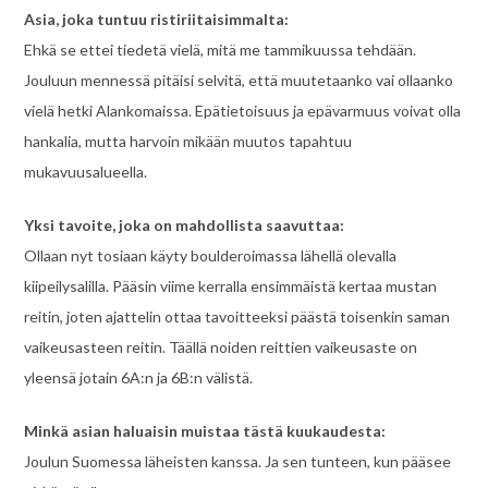
Asia, joka tuntuu ristiriitaisimmalta:
Ehkä se ettei tiedetä vielä, mitä me tammikuussa tehdään.
Jouluun mennessä pitäisi selvitä, että muutetaanko vai ollaanko
vielä hetki Alankomaissa. Epätietoisuus ja epävarmuus voivat olla
hankalia, mutta harvoin mikään muutos tapahtuu
mukavuusalueella.
Yksi tavoite, joka on mahdollista saavuttaa:
Ollaan nyt tosiaan käyty boulderoimassa lähellä olevalla
kiipeilysalilla. Pääsin viime kerralla ensimmäistä kertaa mustan
reitin, joten ajattelin ottaa tavoitteeksi päästä toisenkin saman
vaikeusasteen reitin. Täällä noiden reittien vaikeusaste on
yleensä jotain 6A:n ja 6B:n välistä.
Minkä asian haluaisin muistaa tästä kuukaudesta:
Joulun Suomessa läheisten kanssa. Ja sen tunteen, kun pääsee