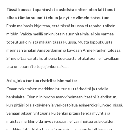
Tässä kuussa tapahtuvista asioista eniten olen laittanut
aikaa tämän suunnitteluun ja nyt se viimein toteutuu:
Ensin meinasin kirjoittaa, että tässä kuussa ei tapahdu oikein
mitään. Vaikka meillä onkin jotain suunnitelmia, ei ole varmaa
toteutuuko niistä mikään tässä kuussa. Mutta loppukuusta
mennään ainakin Amsterdamiin ja käydään Anne Frankin talossa.
Sinne pitää varata liput paria kuukautta etukäteen, eli tavallaan
sitä on suunniteltu jo jonkun aikaa.
Asia, joka tuntuu ristiriitaisimmalta:
Oman tekemisen markkinointi tuntuu tärkeältä ja todella
hankalalta. Olen niin huono markkinoimaan itseäni ja ahdistun,
kun pitäisi olla aktiivinen ja verkostoitua esimerkiksi LinkedInissä.
Samaan aikaan yrittäjänä kuitenkin pitäisi tehdä myyntiä ja
muistaa markkinoida myös itseään, ei vain hoitaa asiakkaiden
markkinointia. Ehkä tässäkin on vain sellainen kehittymisen