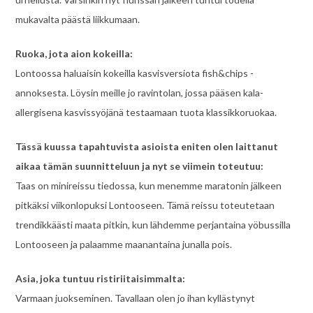
mukavalta päästä liikkumaan.
Ruoka, jota aion kokeilla:
Lontoossa haluaisin kokeilla kasvisversiota fish&chips -
annoksesta. Löysin meille jo ravintolan, jossa pääsen kala-
allergisena kasvissyöjänä testaamaan tuota klassikkoruokaa.
Tässä kuussa tapahtuvista asioista eniten olen laittanut
aikaa tämän suunnitteluun ja nyt se viimein toteutuu:
Taas on minireissu tiedossa, kun menemme maratonin jälkeen
pitkäksi viikonlopuksi Lontooseen. Tämä reissu toteutetaan
trendikkäästi maata pitkin, kun lähdemme perjantaina yöbussilla
Lontooseen ja palaamme maanantaina junalla pois.
Asia, joka tuntuu ristiriitaisimmalta:
Varmaan juokseminen. Tavallaan olen jo ihan kyllästynyt