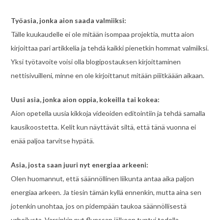
Työasia, jonka aion saada valmiiksi:
Tälle kuukaudelle ei ole mitään isompaa projektia, mutta aion
kirjoittaa pari artikkelia ja tehdä kaikki pienetkin hommat valmiiksi.
Yksi työtavoite voisi olla blogipostauksen kirjoittaminen
nettisivuilleni, minne en ole kirjoittanut mitään piiitkäään aikaan.
Uusi asia, jonka aion oppia, kokeilla tai kokea:
Aion opetella uusia kikkoja videoiden editointiin ja tehdä samalla
kausikoostetta. Kelit kun näyttävät siltä, että tänä vuonna ei
enää paljoa tarvitse hypätä.
Asia, josta saan juuri nyt energiaa arkeeni:
Olen huomannut, että säännöllinen liikunta antaa aika paljon
energiaa arkeen. Ja tiesin tämän kyllä ennenkin, mutta aina sen
jotenkin unohtaa, jos on pidempään taukoa säännöllisestä
urheilusta. Varsinkin nyt flunssan jälkeen tuntui todella