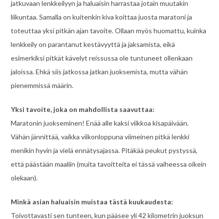
jatkuvaan lenkkeilyyn ja haluaisin harrastaa jotain muutakin
liikuntaa. Samalla on kuitenkin kiva koittaa juosta maratoni ja
toteuttaa yksi pitkän ajan tavoite. Ollaan myös huomattu, kuinka
lenkkeily on parantanut kestävyyttä ja jaksamista, eikä
esimerkiksi pitkät kävelyt reissussa ole tuntuneet ollenkaan
jaloissa. Ehkä siis jatkossa jatkan juoksemista, mutta vähän
pienemmissä määrin.
Yksi tavoite, joka on mahdollista saavuttaa:
Maratonin juokseminen! Enää alle kaksi viikkoa kisapäivään.
Vähän jännittää, vaikka viikonloppuna viimeinen pitkä lenkki
menikin hyvin ja vielä ennätysajassa. Pitäkää peukut pystyssä,
että päästään maaliin (muita tavoitteita ei tässä vaiheessa oikein
olekaan).
Minkä asian haluaisin muistaa tästä kuukaudesta:
Toivottavasti sen tunteen, kun pääsee yli 42 kilometrin juoksun