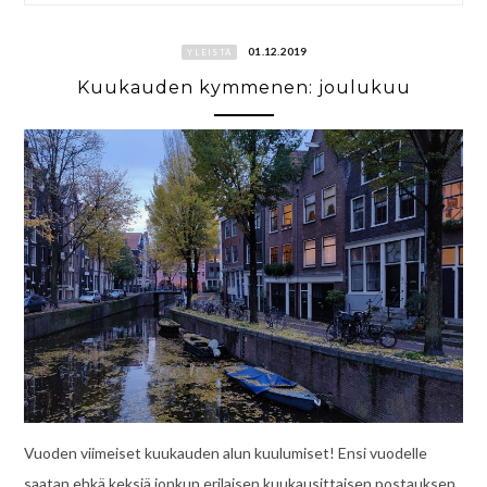
01.12.2019
YLEISTÄ
Kuukauden kymmenen: joulukuu
Vuoden viimeiset kuukauden alun kuulumiset! Ensi vuodelle
saatan ehkä keksiä jonkun erilaisen kuukausittaisen postauksen,