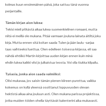
kolmas kuun ensimmäinen päivä, joka sattuu tänä vuonna
perjantaille.
Tämän kirjan aion lukea:
Tekisi mieli pitkästä aikaa lukea suomenkielinen romaani, mutta
niitä ei meillä ole mukana. Pitää varmaan jouluna lainata äitiltä joku
kirja. Mutta ennen sitä koitan saada Tulen ja jään laulu -sarjaa
taas vaihteeksi luettua. Olen edelleen toisessa kirjassa, eli saa
nähdä ehtiikö Martin kirjoittaa uuden kirjan ennen kuin minä
ehdin lukea kaikki viisi jo julkaistua teosta. Voi olla tiukka kilpailu.
Työasia, jonka aion saada valmiiksi:
Olisi mukavaa, jos saisin tämän pienen kiireen purettua, vaikka
kokemus on kyllä yleensä osoittanut loppuvuoden olevan
hektistä aikaa aina jouluun asti. Olen mukana parissa projektissa,
jotka muiden töiden ohella täyttävät kalenterini aika mukavasti.